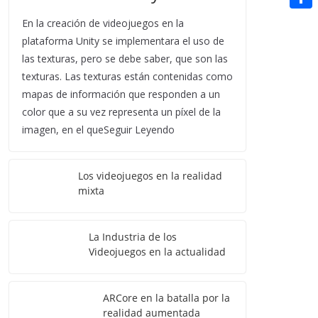
t
n
a
g
e
e
C
En la creación de videojuegos en la
e
i
e
d
plataforma Unity se implementara el uso de
r
o
r
l
las texturas, pero se debe saber, que son las
r
d
m
e
texturas. Las texturas están contenidas como
i
p
s
mapas de información que responden a un
t
a
color que a su vez representa un píxel de la
t
imagen, en el queSeguir Leyendo
r
t
Los videojuegos en la realidad
i
mixta
r
La Industria de los
Videojuegos en la actualidad
ARCore en la batalla por la
realidad aumentada