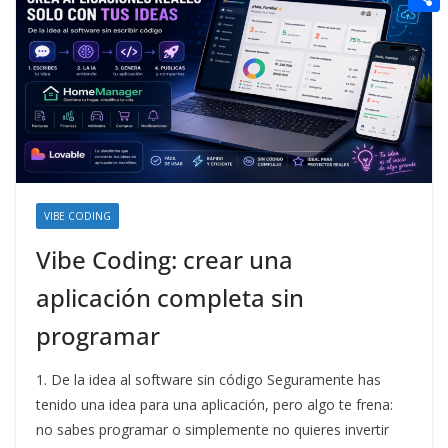
t
n
a
g
e
e
C
e
i
e
d
r
o
r
l
r
d
m
e
i
p
s
t
a
t
r
t
VIBE CODING
i
Vibe Coding: crear una
r
aplicación completa sin
programar
1. De la idea al software sin código Seguramente has
tenido una idea para una aplicación, pero algo te frena:
no sabes programar o simplemente no quieres invertir