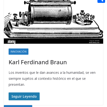
t
n
a
g
e
e
C
e
i
e
d
r
o
r
l
r
d
m
e
i
p
s
t
a
t
r
t
INNOVACIÓN
i
Karl Ferdinand Braun
r
Los inventos que le dan avances a la humanidad, se ven
siempre sujetos al contexto histórico en el que se
presentan.
Seguir Leyendo