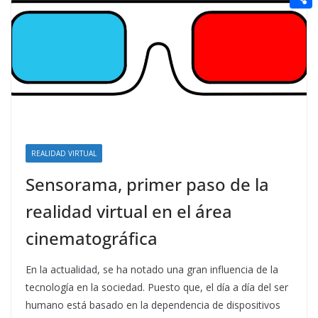
t
n
a
g
e
e
C
e
i
e
d
r
o
r
l
r
d
m
e
i
p
s
t
a
t
r
t
REALIDAD VIRTUAL
i
Sensorama, primer paso de la
r
realidad virtual en el área
cinematográfica
En la actualidad, se ha notado una gran influencia de la
tecnología en la sociedad. Puesto que, el día a día del ser
humano está basado en la dependencia de dispositivos