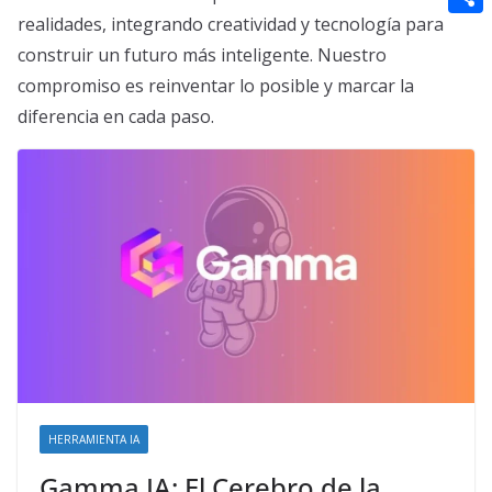
t
n
a
g
e
realidades, integrando creatividad y tecnología para
e
C
e
i
construir un futuro más inteligente. Nuestro
e
d
r
o
r
l
compromiso es reinventar lo posible y marcar la
r
d
m
e
diferencia en cada paso.
i
p
s
t
a
t
r
t
i
r
HERRAMIENTA IA
Gamma IA: El Cerebro de la