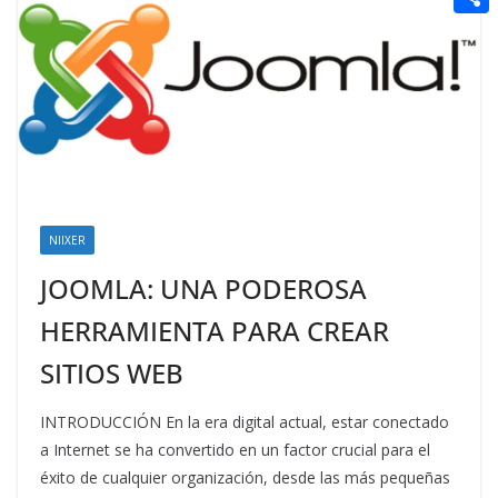
t
n
a
g
e
e
C
e
i
e
d
r
o
r
l
r
d
m
e
i
p
s
t
a
t
r
t
NIIXER
i
JOOMLA: UNA PODEROSA
r
HERRAMIENTA PARA CREAR
SITIOS WEB
INTRODUCCIÓN En la era digital actual, estar conectado
a Internet se ha convertido en un factor crucial para el
éxito de cualquier organización, desde las más pequeñas