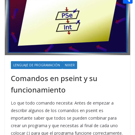
t
n
a
g
e
e
C
e
i
e
d
r
o
r
l
r
d
m
e
i
p
s
t
a
t
r
t
LENGUAJE DE PROGRAMACIÓN
NIIXER
i
Comandos en pseint y su
r
funcionamiento
Lo que todo comando necesita: Antes de empezar a
describir algunos de los comandos en pseint es
importante saber que todos se pueden combinar para
crear un programa y que necesitas al final de cada uno
colocar (;) para que el programa funcione correctamente.