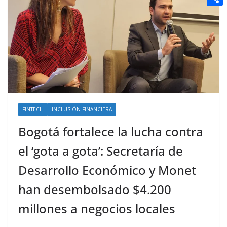
t
n
a
g
e
e
C
e
i
e
d
r
o
r
l
r
d
m
e
i
p
s
t
a
t
r
t
FINTECH
INCLUSIÓN FINANCIERA
i
Bogotá fortalece la lucha contra
r
el ‘gota a gota’: Secretaría de
Desarrollo Económico y Monet
han desembolsado $4.200
millones a negocios locales