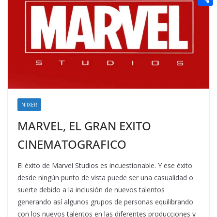
t
n
a
g
e
e
C
e
i
e
d
r
o
r
l
r
d
m
e
i
p
s
t
a
t
r
t
NIIXER
i
MARVEL, EL GRAN EXITO
r
CINEMATOGRAFICO
El éxito de Marvel Studios es incuestionable. Y ese éxito
desde ningún punto de vista puede ser una casualidad o
suerte debido a la inclusión de nuevos talentos
generando así algunos grupos de personas equilibrando
con los nuevos talentos en las diferentes producciones y