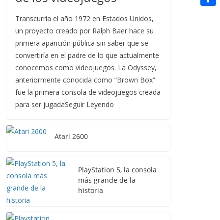
t
n
a
g
e
e
C
e
Transcurría el año 1972 en Estados Unidos,
i
e
d
r
o
un proyecto creado por Ralph Baer hace su
r
l
r
d
primera aparición pública sin saber que se
m
e
convertiría en el padre de lo que actualmente
i
p
s
conocemos como videojuegos. La Odyssey,
t
a
anteriormente conocida como “Brown Box”
t
r
fue la primera consola de videojuegos creada
para ser jugadaSeguir Leyendo
t
i
Atari 2600
r
PlayStation 5, la consola
más grande de la
historia