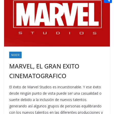
t
n
a
g
e
e
C
e
i
e
d
r
o
r
l
r
d
m
e
i
p
s
t
a
t
r
t
NIIXER
i
MARVEL, EL GRAN EXITO
r
CINEMATOGRAFICO
El éxito de Marvel Studios es incuestionable. Y ese éxito
desde ningún punto de vista puede ser una casualidad o
suerte debido a la inclusión de nuevos talentos
generando así algunos grupos de personas equilibrando
con los nuevos talentos en las diferentes producciones y