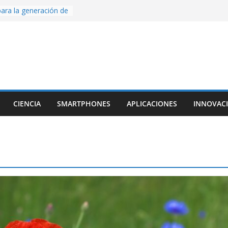
ige la cámara:
ido cinematográfico
w
ara la generación de
rse AI
nture, un juego de
 hecho desde cero
os con Inteligencia
o CapCut IA
CIENCIA
SMARTPHONES
APLICACIONES
INNOVAC
ada con Unity y
struimos una app
al escanear una