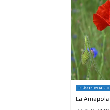
TEORÍA GENERAL DE SIST
La Amapola
La amapola y su proc