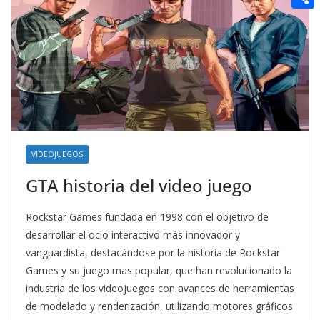
t
n
a
g
e
e
C
e
i
e
d
r
o
r
l
r
d
m
e
i
p
s
t
a
t
r
t
VIDEOJUEGOS
i
GTA historia del video juego
r
Rockstar Games fundada en 1998 con el objetivo de
desarrollar el ocio interactivo más innovador y
vanguardista, destacándose por la historia de Rockstar
Games y su juego mas popular, que han revolucionado la
industria de los videojuegos con avances de herramientas
de modelado y renderización, utilizando motores gráficos