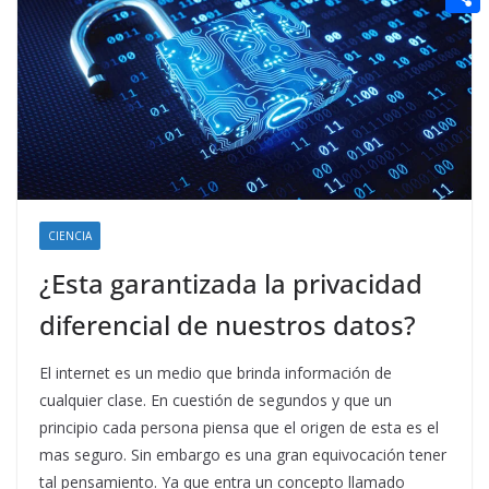
t
n
a
g
e
e
C
e
i
e
d
r
o
r
l
r
d
m
e
i
p
s
t
a
t
r
t
CIENCIA
i
¿Esta garantizada la privacidad
r
diferencial de nuestros datos?
El internet es un medio que brinda información de
cualquier clase. En cuestión de segundos y que un
principio cada persona piensa que el origen de esta es el
mas seguro. Sin embargo es una gran equivocación tener
tal pensamiento. Ya que entra un concepto llamado