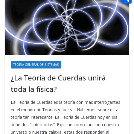
t
n
a
g
e
e
C
e
i
e
d
r
o
r
l
r
d
m
e
i
p
s
t
a
t
r
t
TEORÍA GENERAL DE SISTEMAS
i
¿La Teoría de Cuerdas unirá
r
toda la física?
La Teoría de Cuerdas es la teoría con más interrogantes
en el mundo. ❖ Teorías y fuerzas Hablemos sobre esta
teoría tan interesante. La Teoría de Cuerdas hoy en día
tiene dos “sub-teorías”. Explican como funciona nuestro
universo o nuestra galaxia, estas dos responden al