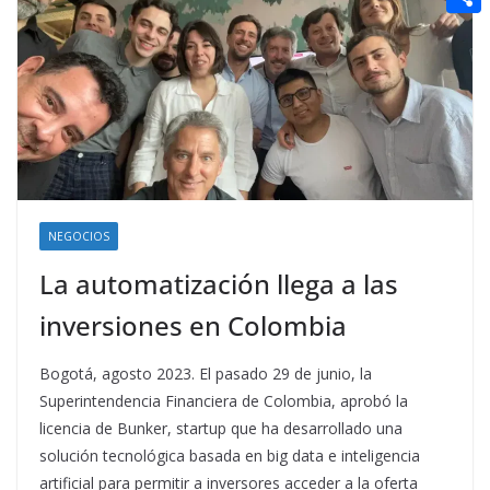
t
n
a
g
e
e
C
e
i
e
d
r
o
r
l
r
d
m
e
i
p
s
t
a
t
r
t
NEGOCIOS
i
La automatización llega a las
r
inversiones en Colombia
Bogotá, agosto 2023. El pasado 29 de junio, la
Superintendencia Financiera de Colombia, aprobó la
licencia de Bunker, startup que ha desarrollado una
solución tecnológica basada en big data e inteligencia
artificial para permitir a inversores acceder a la oferta