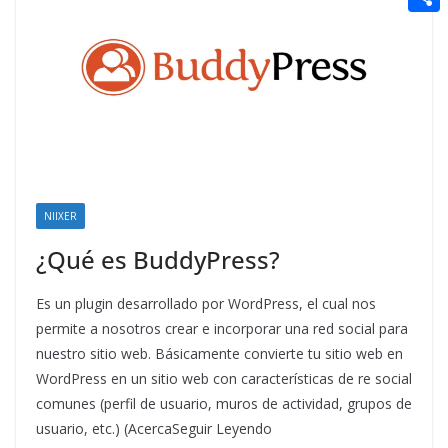
t
n
a
g
e
e
C
e
i
e
d
r
o
r
l
r
d
m
e
i
p
s
t
a
t
r
t
NIIXER
i
¿Qué es BuddyPress?
r
Es un plugin desarrollado por WordPress, el cual nos
permite a nosotros crear e incorporar una red social para
nuestro sitio web. Básicamente convierte tu sitio web en
WordPress en un sitio web con características de re social
comunes (perfil de usuario, muros de actividad, grupos de
usuario, etc.) (AcercaSeguir Leyendo