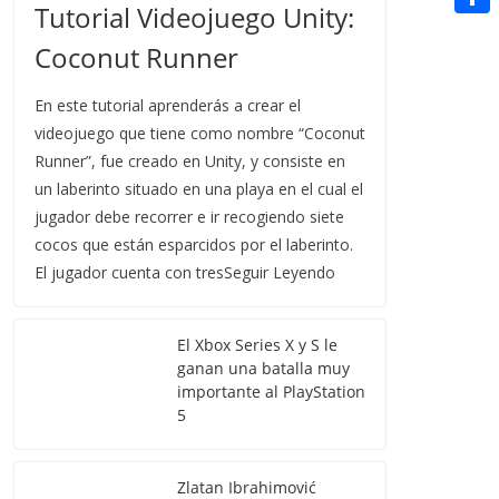
t
Tutorial Videojuego Unity:
n
a
g
e
e
C
e
i
Coconut Runner
e
d
r
o
r
l
r
d
m
En este tutorial aprenderás a crear el
e
i
videojuego que tiene como nombre “Coconut
p
s
Runner”, fue creado en Unity, y consiste en
t
a
t
un laberinto situado en una playa en el cual el
r
jugador debe recorrer e ir recogiendo siete
t
cocos que están esparcidos por el laberinto.
El jugador cuenta con tresSeguir Leyendo
i
r
El Xbox Series X y S le
ganan una batalla muy
importante al PlayStation
5
Zlatan Ibrahimović