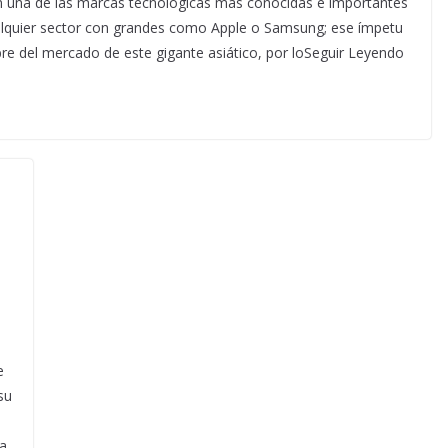
en una de las marcas tecnológicas más conocidas e importantes
ualquier sector con grandes como Apple o Samsung; ese ímpetu
e del mercado de este gigante asiático, por loSeguir Leyendo
e
su
ía