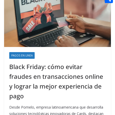
t
n
a
g
e
e
C
e
i
e
d
r
o
r
l
r
d
m
e
i
p
s
t
a
t
r
t
PAGOS EN LINEA
i
Black Friday: cómo evitar
r
fraudes en transacciones online
y lograr la mejor experiencia de
pago
Desde Pomelo, empresa latinoamericana que desarrolla
soluciones tecnológicas innovadoras de Cards, destacan