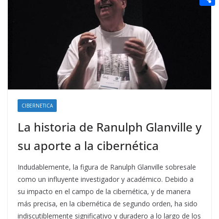
t
n
a
g
e
e
C
e
i
e
d
r
o
r
l
r
d
m
e
i
p
s
t
a
t
r
t
CIBERNETICA
i
La historia de Ranulph Glanville y
r
su aporte a la cibernética
Indudablemente, la figura de Ranulph Glanville sobresale
como un influyente investigador y académico. Debido a
su impacto en el campo de la cibernética, y de manera
más precisa, en la cibernética de segundo orden, ha sido
indiscutiblemente significativo y duradero a lo largo de los