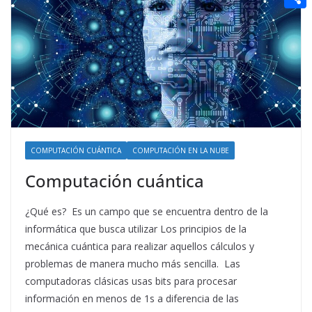
t
n
a
g
e
e
C
e
i
e
d
r
o
r
l
r
d
m
e
i
p
s
t
a
t
r
t
COMPUTACIÓN CUÁNTICA
COMPUTACIÓN EN LA NUBE
i
Computación cuántica
r
¿Qué es? Es un campo que se encuentra dentro de la
informática que busca utilizar Los principios de la
mecánica cuántica para realizar aquellos cálculos y
problemas de manera mucho más sencilla. Las
computadoras clásicas usas bits para procesar
información en menos de 1s a diferencia de las