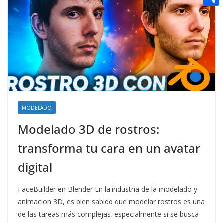
t
n
a
g
e
e
C
e
i
e
d
r
o
r
l
r
d
m
e
i
p
s
t
a
t
r
t
MODELADO
i
Modelado 3D de rostros:
r
transforma tu cara en un avatar
digital
FaceBuilder en Blender En la industria de la modelado y
animacion 3D, es bien sabido que modelar rostros es una
de las tareas más complejas, especialmente si se busca