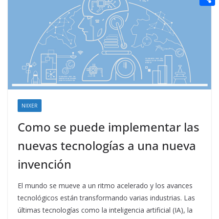
t
n
a
g
e
e
C
e
i
e
d
r
o
r
l
r
d
m
e
i
p
s
t
a
t
r
t
NIIXER
i
Como se puede implementar las
r
nuevas tecnologías a una nueva
invención
El mundo se mueve a un ritmo acelerado y los avances
tecnológicos están transformando varias industrias. Las
últimas tecnologías como la inteligencia artificial (IA), la