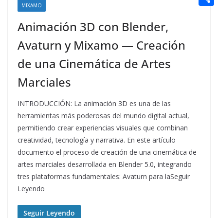
t
n
a
MIXAMO
g
e
e
C
e
i
Animación 3D con Blender,
e
d
r
o
r
l
r
d
Avaturn y Mixamo — Creación
m
e
i
p
de una Cinemática de Artes
s
t
a
Marciales
t
r
INTRODUCCIÓN: La animación 3D es una de las
t
herramientas más poderosas del mundo digital actual,
i
permitiendo crear experiencias visuales que combinan
r
creatividad, tecnología y narrativa. En este artículo
documento el proceso de creación de una cinemática de
artes marciales desarrollada en Blender 5.0, integrando
tres plataformas fundamentales: Avaturn para laSeguir
Leyendo
Seguir Leyendo