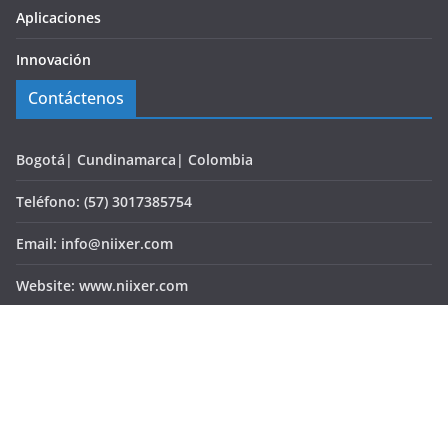
Aplicaciones
Innovación
Contáctenos
Bogotá| Cundinamarca| Colombia
Teléfono: (57) 3017385754
Email: info@niixer.com
Website: www.niixer.com
Copyright © 2026
Portal de noticias de tecnología, Realidad
Virtual, Aumentada y Mixta, Videojuegos
. Todos los derechos