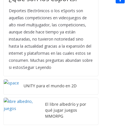
t
n
a
g
e
e
C
e
Deportes Electrónicos o los eSports son
i
e
d
r
o
aquellas competiciones en videojuegos de
r
l
r
d
alto nivel multijugador, las competiciones,
m
e
aunque desde hace tiempo ya están
i
p
s
instauradas, no tuvieron notoriedad sino
t
a
hasta la actualidad gracias a la expansión del
t
r
internet y plataformas en las cuales estos se
consumen. Muchas preguntas abundan sobre
t
si estosSeguir Leyendo
i
r
UNITY para el mundo en 2D
El libre albedrío y por
qué jugar juegos
MMORPG