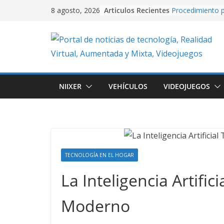
Skip
Articulos Recientes
Procedimiento p
8 agosto, 2026
to
video con PixVe
University Adve
content
plataformas 2D
en Unity.
Creación de vide
Artificial usand
Realidad Aument
NIIXER
VEHÍCULOS
VIDEOJUEGOS
EasyAR: Así con
que cobra vida 
imagen
Cuando la IA dir
creando conten
con Google Flo
TECNOLOGÍA EN EL HOGAR
La Inteligencia Artifi
Moderno