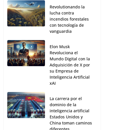
Revolutionando la
lucha contra
incendios forestales
con tecnología de
vanguardia
Elon Musk
Revoluciona el
Mundo Digital con la
Adquisición de X por
su Empresa de
Inteligencia Artificial
xAI
La carrera por el
JAC E10X y la Aplicacion de los
dominio de la
Vehiculos a la TGS
inteligencia artificial
Estados Unidos y
China toman caminos
22 marzo, 2024
diferentes