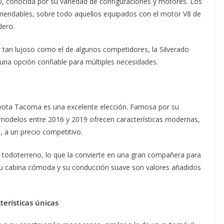
00, conocida por su variedad de configuraciones y motores. Los
endables, sobre todo aquellos equipados con el motor V8 de
dero.
r tan lujoso como el de algunos competidores, la Silverado
na opción confiable para múltiples necesidades.
oyota Tacoma es una excelente elección. Famosa por su
s modelos entre 2016 y 2019 ofrecen características modernas,
 a un precio competitivo.
todoterreno, lo que la convierte en una gran compañera para
. Su cabina cómoda y su conducción suave son valores añadidos
erísticas únicas