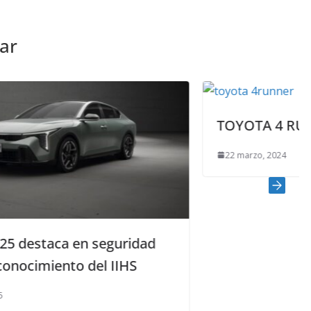
ar
TOYOTA 4 RUNNER
22 marzo, 2024
dad
S