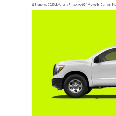
3 enero, 2025
Valeria Pinzon
664 Views
Carros
,
Pi