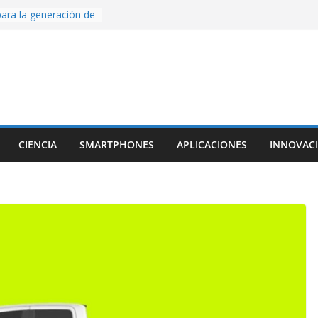
ara la generación de
rse AI
nture, un juego de
 hecho desde cero
os con Inteligencia
o CapCut IA
ada con Unity y
struimos una app
al escanear una
CIENCIA
SMARTPHONES
APLICACIONES
INNOVAC
ige la cámara:
ido cinematográfico
w