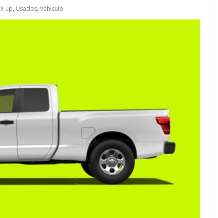
ck-up
,
Usados
,
Vehiculo