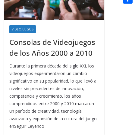
t
n
a
g
e
e
C
e
i
e
d
r
o
r
l
r
d
m
e
VIDEOJUEGOS
i
p
s
Consolas de Videojuegos
t
a
t
de los Años 2000 a 2010
r
t
Durante la primera década del siglo XXI, los
videojuegos experimentaron un cambio
i
significativo en su popularidad, lo que llevó a
r
niveles sin precedentes de innovación,
competencia y crecimiento, los años
comprendidos entre 2000 y 2010 marcaron
un período de creatividad, tecnología
avanzada y expansión de la cultura del juego
enSeguir Leyendo