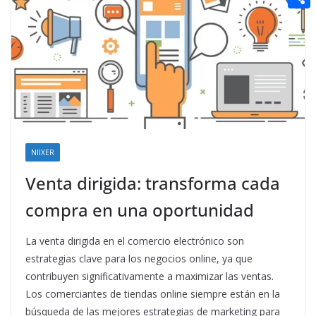
t
n
a
g
e
e
C
e
i
e
d
r
o
r
l
r
d
m
e
i
p
s
t
a
t
r
t
NIIXER
i
Venta dirigida: transforma cada
r
compra en una oportunidad
La venta dirigida en el comercio electrónico son
estrategias clave para los negocios online, ya que
contribuyen significativamente a maximizar las ventas.
Los comerciantes de tiendas online siempre están en la
búsqueda de las mejores estrategias de marketing para