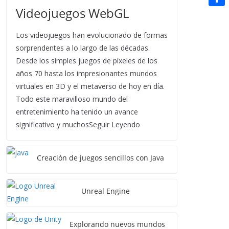
t
n
a
Videojuegos WebGL
g
e
e
C
e
i
e
d
r
o
r
Los videojuegos han evolucionado de formas
l
r
d
m
sorprendentes a lo largo de las décadas.
e
i
Desde los simples juegos de píxeles de los
p
s
años 70 hasta los impresionantes mundos
t
a
t
virtuales en 3D y el metaverso de hoy en día.
r
Todo este maravilloso mundo del
entretenimiento ha tenido un avance
t
significativo y muchosSeguir Leyendo
i
r
Creación de juegos sencillos con Java
Unreal Engine
Explorando nuevos mundos