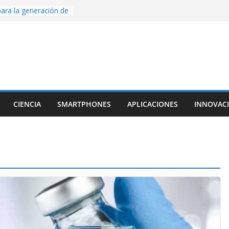
ara la generación de
rse AI
nture, un juego de
 hecho desde cero
os con Inteligencia
o CapCut IA
ada con Unity y
struimos una app
al escanear una
CIENCIA
SMARTPHONES
APLICACIONES
INNOVAC
ige la cámara:
ido cinematográfico
w