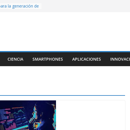
ara la generación de
rse AI
nture, un juego de
 hecho desde cero
os con Inteligencia
o CapCut IA
ada con Unity y
struimos una app
al escanear una
CIENCIA
SMARTPHONES
APLICACIONES
INNOVAC
ige la cámara:
ido cinematográfico
w