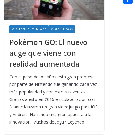
t
n
a
g
e
e
C
e
i
e
d
r
o
r
l
r
d
m
e
REALIDAD AUMENTADA
VIDEOJUEGOS
i
p
s
Pokémon GO: El nuevo
t
a
t
auge que viene con
r
realidad aumentada
t
i
Con el paso de los años esta gran promesa
por parte de Nintendo fue ganando cada vez
r
más popularidad y con esto sus ventas.
Gracias a esto en 2016 en colaboración con
Niantic lanzaron un gran vídeojuego para iOS
y Android. Haciendo una gran apuesta a la
innovación. Muchos deSeguir Leyendo