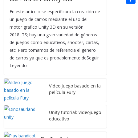
t
n
a
g
e
e
C
e
En este articulo se especificara la creación de
i
e
d
r
o
un juego de carros mediante el uso del
r
l
r
d
motor grafico Unity 3D en su versión
m
e
2018LTS; hay una gran variedad de géneros
i
p
s
de juegos como educativos, shooter, cartas,
t
a
etc. Pero tomamos de referencia el genero
t
r
de carros ya que es probablemente deSeguir
Leyendo
t
i
Video Juego basado en la
r
película Fury
Unity tutorial: videojuego
educativo