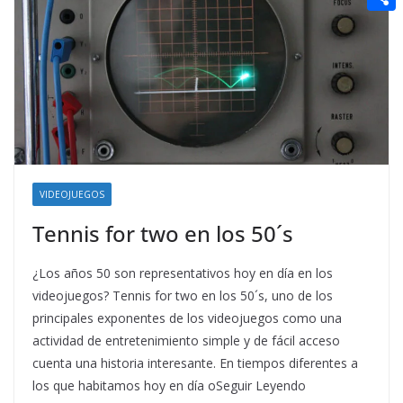
t
n
a
g
e
e
C
e
i
e
d
r
o
r
l
r
d
m
e
i
p
s
t
a
t
r
t
VIDEOJUEGOS
i
Tennis for two en los 50´s
r
¿Los años 50 son representativos hoy en día en los
videojuegos? Tennis for two en los 50´s, uno de los
principales exponentes de los videojuegos como una
actividad de entretenimiento simple y de fácil acceso
cuenta una historia interesante. En tiempos diferentes a
los que habitamos hoy en día oSeguir Leyendo