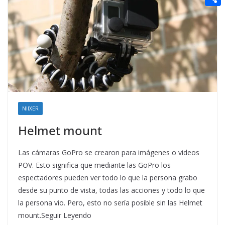
t
n
a
g
e
e
C
e
i
e
d
r
o
r
l
r
d
m
e
i
p
s
t
a
t
r
t
NIIXER
i
Helmet mount
r
Las cámaras GoPro se crearon para imágenes o videos
POV. Esto significa que mediante las GoPro los
espectadores pueden ver todo lo que la persona grabo
desde su punto de vista, todas las acciones y todo lo que
la persona vio. Pero, esto no sería posible sin las Helmet
mount.Seguir Leyendo