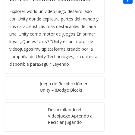
t
n
a
g
e
e
C
e
Explorer world un videojuego desarrollado
i
e
d
r
o
con Unity donde explicara partes del mundo y
r
l
r
d
sus características mas destacables de cada
m
e
una. Unity como motor de juegos En primer
i
p
s
lugar ¿Que es Unity? “Unity es un motor de
t
a
videojuegos multiplataforma creado por la
t
r
compañía de Unity Technologies; el cual está
disponible paraSeguir Leyendo
t
i
Juego de Recolección en
r
Unity – (Dodge Block)
Desarrollando el
Videojuego Aprendo a
Reciclar Jugando