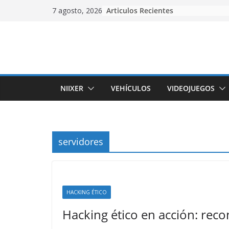
Skip
Articulos Recientes
7 agosto, 2026
to
content
NIIXER
VEHÍCULOS
VIDEOJUEGOS
servidores
HACKING ÉTICO
Hacking ético en acción: rec