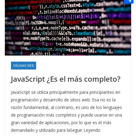
t
n
a
g
e
e
C
e
i
e
d
r
o
r
l
r
d
m
e
i
p
s
t
a
t
r
t
PÁGINAS WEB
i
JavaScript ¿Es el más completo?
r
JavaScript se utiliza principalmente para principiantes en
programación y desarrollo de sitios web. Esa no es la
razón fundamental, al contrario, es uno de los lenguajes
de programación más completos y puede usarse en una
gran variedad de aplicaciones, por lo que es el más
demandado y utilizado para laSeguir Leyendo