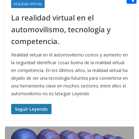
t
n
a
REALIDAD VIRTUAL
g
e
e
C
e
i
La realidad virtual en el
e
d
r
o
r
l
r
d
automovilismo, tecnología y
m
e
i
p
competencia.
s
t
a
t
Realidad virtual en el automovilismo costos y aumento en
r
la seguridad Identificar cosas buena de la realidad virtual
t
en competencia. En los últimos años, la realidad virtual ha
i
dejado de ser una tecnología futurista para convertirse en
una herramienta clave en muchos sectores; entre ellos el
r
automovilismo no es laSeguir Leyendo
Seguir Leyendo