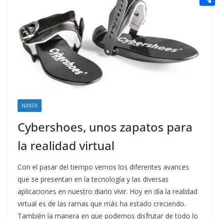
t
n
a
g
e
e
C
e
i
e
d
r
o
r
l
r
d
m
e
i
p
s
t
a
t
r
t
NIIXER
i
Cybershoes, unos zapatos para
r
la realidad virtual
Con el pasar del tiempo vemos los diferentes avances
que se presentan en la tecnología y las diversas
aplicaciones en nuestro diario vivir. Hoy en día la realidad
virtual es de las ramas que más ha estado creciendo.
También la manera en que podemos disfrutar de todo lo