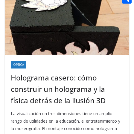
t
n
a
g
e
e
C
e
i
e
d
r
o
r
l
r
d
m
e
i
p
s
t
a
t
r
t
OPTICA
i
Holograma casero: cómo
r
construir un holograma y la
física detrás de la ilusión 3D
La visualización en tres dimensiones tiene un amplio
rango de utilidades en la educación, el entretenimiento y
la museografía. El montaje conocido como holograma