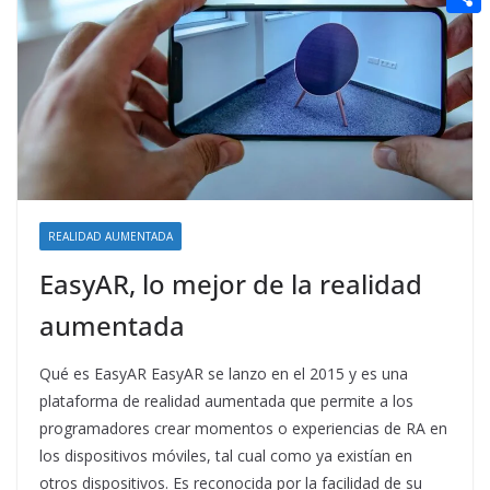
t
n
a
g
e
e
C
e
i
e
d
r
o
r
l
r
d
m
e
i
p
s
t
a
t
r
t
REALIDAD AUMENTADA
i
EasyAR, lo mejor de la realidad
r
aumentada
Qué es EasyAR EasyAR se lanzo en el 2015 y es una
plataforma de realidad aumentada que permite a los
programadores crear momentos o experiencias de RA en
los dispositivos móviles, tal cual como ya existían en
otros dispositivos. Es reconocida por la facilidad de su