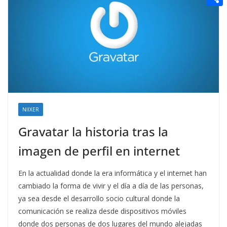
t
n
a
g
e
e
C
e
i
e
d
r
o
r
l
r
d
m
e
i
p
s
t
a
t
r
t
NIIXER
i
Gravatar la historia tras la
r
imagen de perfil en internet
En la actualidad donde la era informática y el internet han
cambiado la forma de vivir y el día a día de las personas,
ya sea desde el desarrollo socio cultural donde la
comunicación se realiza desde dispositivos móviles
donde dos personas de dos lugares del mundo alejadas