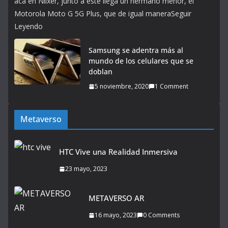
acá en Niixer, junto a este llega un hermano menor, el
Motorola Moto G 5G Plus, que de igual maneraSeguir
Leyendo
Samsung se adentra más al
mundo de los celulares que se
doblan
5 noviembre, 2020
1 Comment
Metaverso
HTC Vive una Realidad Inmersiva
23 mayo, 2023
METAVERSO AR
16 mayo, 2023
0 Comments