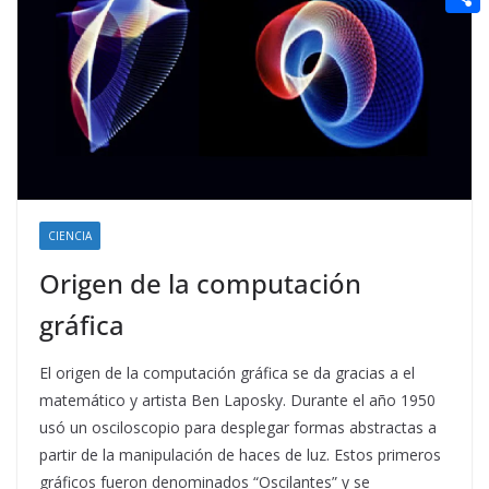
t
n
a
g
e
e
C
e
i
e
d
r
o
r
l
r
d
m
e
i
p
s
t
a
t
r
t
CIENCIA
i
Origen de la computación
r
gráfica
El origen de la computación gráfica se da gracias a el
matemático y artista Ben Laposky. Durante el año 1950
usó un osciloscopio para desplegar formas abstractas a
partir de la manipulación de haces de luz. Estos primeros
gráficos fueron denominados “Oscilantes” y se