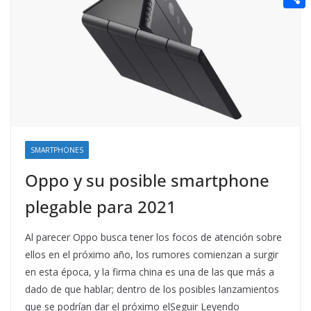
t
n
a
g
e
e
C
e
i
e
d
r
o
r
l
r
d
m
e
i
p
s
t
a
t
r
t
SMARTPHONES
i
Oppo y su posible smartphone
r
plegable para 2021
Al parecer Oppo busca tener los focos de atención sobre
ellos en el próximo año, los rumores comienzan a surgir
en esta época, y la firma china es una de las que más a
dado de que hablar; dentro de los posibles lanzamientos
que se podrían dar el próximo elSeguir Leyendo