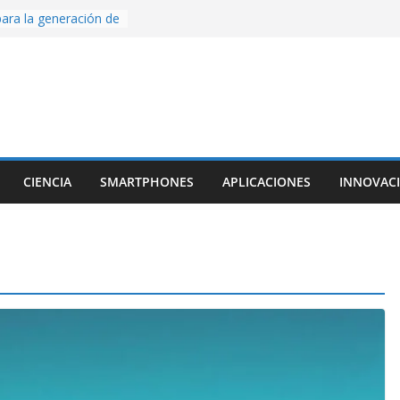
ara la generación de
rse AI
nture, un juego de
 hecho desde cero
os con Inteligencia
o CapCut IA
ada con Unity y
struimos una app
al escanear una
CIENCIA
SMARTPHONES
APLICACIONES
INNOVAC
ige la cámara:
ido cinematográfico
w