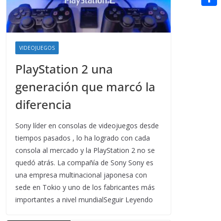
t
n
a
g
e
e
C
e
i
e
d
r
o
r
l
r
d
m
e
VIDEOJUEGOS
i
p
s
PlayStation 2 una
t
a
t
generación que marcó la
r
diferencia
t
i
Sony líder en consolas de videojuegos desde
tiempos pasados , lo ha logrado con cada
r
consola al mercado y la PlayStation 2 no se
quedó atrás. La compañía de Sony Sony es
una empresa multinacional japonesa con
sede en Tokio y uno de los fabricantes más
importantes a nivel mundialSeguir Leyendo