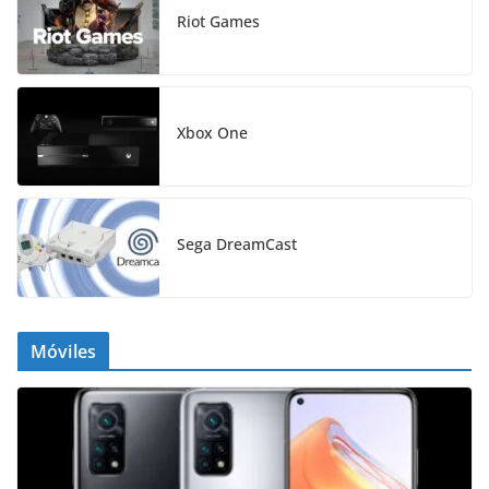
Riot Games
Xbox One
Sega DreamCast
Móviles