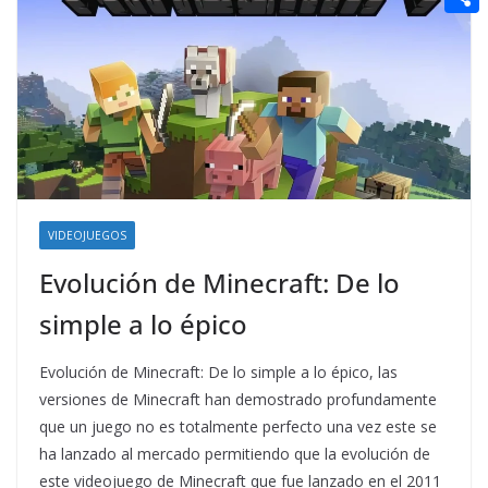
t
n
a
g
e
e
C
e
i
e
d
r
o
r
l
r
d
m
e
i
p
s
t
a
t
r
t
VIDEOJUEGOS
i
Evolución de Minecraft: De lo
r
simple a lo épico
Evolución de Minecraft: De lo simple a lo épico, las
versiones de Minecraft han demostrado profundamente
que un juego no es totalmente perfecto una vez este se
ha lanzado al mercado permitiendo que la evolución de
este videojuego de Minecraft que fue lanzado en el 2011