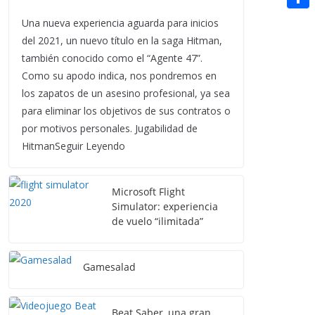
t
n
a
g
e
e
C
Una nueva experiencia aguarda para inicios
e
i
e
d
del 2021, un nuevo título en la saga Hitman,
r
o
r
l
también conocido como el “Agente 47”.
r
d
m
e
Como su apodo indica, nos pondremos en
i
p
s
los zapatos de un asesino profesional, ya sea
t
a
para eliminar los objetivos de sus contratos o
t
por motivos personales. Jugabilidad de
r
HitmanSeguir Leyendo
t
i
Microsoft Flight
r
Simulator: experiencia
de vuelo “ilimitada”
Gamesalad
Beat Saber, una gran