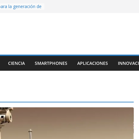
ara la generación de
rse AI
nture, un juego de
 hecho desde cero
os con Inteligencia
o CapCut IA
ada con Unity y
struimos una app
al escanear una
CIENCIA
SMARTPHONES
APLICACIONES
INNOVAC
ige la cámara:
ido cinematográfico
w