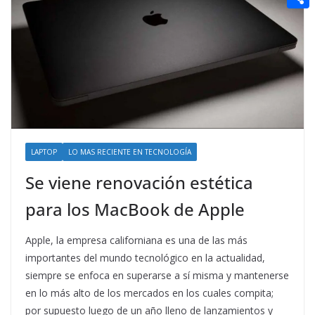
t
n
a
g
e
e
C
e
i
e
d
r
o
r
l
r
d
m
e
i
p
s
t
a
t
r
t
LAPTOP
LO MAS RECIENTE EN TECNOLOGÍA
i
Se viene renovación estética
r
para los MacBook de Apple
Apple, la empresa californiana es una de las más
importantes del mundo tecnológico en la actualidad,
siempre se enfoca en superarse a sí misma y mantenerse
en lo más alto de los mercados en los cuales compita;
por supuesto luego de un año lleno de lanzamientos y