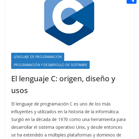
t
n
a
g
e
e
C
e
i
e
d
r
o
r
l
r
d
m
e
i
p
s
t
a
t
LENGUAJE DE PROGRAMACIÓN
r
PROGRAMACIÓN Y DESARROLLO DE SOFTWARE
t
El lenguaje C: origen, diseño y
i
r
usos
El lenguaje de programación C es uno de los más
influyentes y utilizados en la historia de la informática.
Surgió en la década de 1970 como una herramienta para
desarrollar el sistema operativo Unix, y desde entonces
se ha extendido a múltiples plataformas y dominios de