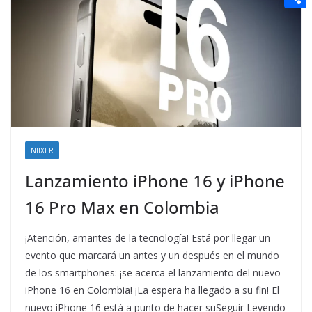
t
n
a
g
e
e
C
e
i
e
d
r
o
r
l
r
d
m
e
i
p
s
t
a
t
r
t
NIIXER
i
Lanzamiento iPhone 16 y iPhone
r
16 Pro Max en Colombia
¡Atención, amantes de la tecnología! Está por llegar un
evento que marcará un antes y un después en el mundo
de los smartphones: ¡se acerca el lanzamiento del nuevo
iPhone 16 en Colombia! ¡La espera ha llegado a su fin! El
nuevo iPhone 16 está a punto de hacer suSeguir Leyendo