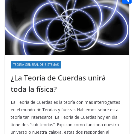
t
n
a
g
e
e
C
e
i
e
d
r
o
r
l
r
d
m
e
i
p
s
t
a
t
r
t
TEORÍA GENERAL DE SISTEMAS
i
¿La Teoría de Cuerdas unirá
r
toda la física?
La Teoría de Cuerdas es la teoría con más interrogantes
en el mundo. ❖ Teorías y fuerzas Hablemos sobre esta
teoría tan interesante. La Teoría de Cuerdas hoy en día
tiene dos “sub-teorías”. Explican como funciona nuestro
universo o nuestra galaxia, estas dos responden al