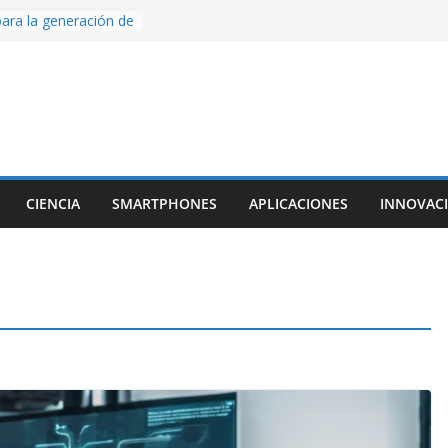
ara la generación de
rse AI
nture, un juego de
 hecho desde cero
os con Inteligencia
o CapCut IA
ada con Unity y
struimos una app
al escanear una
CIENCIA
SMARTPHONES
APLICACIONES
INNOVAC
ige la cámara:
ido cinematográfico
w