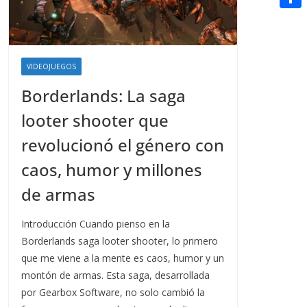
t
n
a
g
e
e
C
e
i
e
d
r
o
r
l
r
d
m
e
VIDEOJUEGOS
i
p
s
Borderlands: La saga
t
a
t
looter shooter que
r
revolucionó el género con
t
caos, humor y millones
i
de armas
r
Introducción Cuando pienso en la
Borderlands saga looter shooter, lo primero
que me viene a la mente es caos, humor y un
montón de armas. Esta saga, desarrollada
por Gearbox Software, no solo cambió la