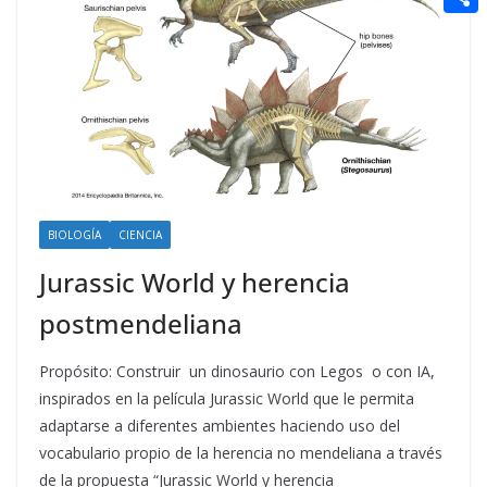
t
n
a
g
e
e
C
e
i
e
d
r
o
r
l
r
d
m
e
i
p
s
t
a
t
r
t
BIOLOGÍA
CIENCIA
i
Jurassic World y herencia
r
postmendeliana
Propósito: Construir un dinosaurio con Legos o con IA,
inspirados en la película Jurassic World que le permita
adaptarse a diferentes ambientes haciendo uso del
vocabulario propio de la herencia no mendeliana a través
de la propuesta “Jurassic World y herencia